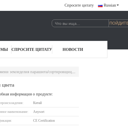
Спросите цитату
Russian
 МЫ
СПРОСИТЕ ЦИТАТУ
НОВОСТИ
и земледелия парашюта/сортировщицы цвета
 цвета
обная информация о продукте:
 происхождения:
Китай
нное наименование:
Anysort
фикация:
CE Certification