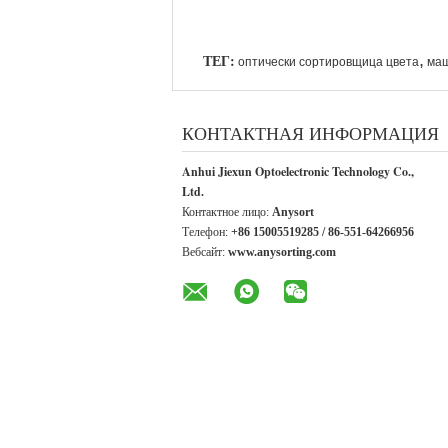
ТЕГ:
,
оптически сортировщица цвета
маш
КОНТАКТНАЯ ИНФОРМАЦИЯ
Anhui Jiexun Optoelectronic Technology Co.,
Ltd.
Контактное лицо:
Anysort
Телефон:
+86 15005519285 / 86-551-64266956
Вебсайт:
www.anysorting.com