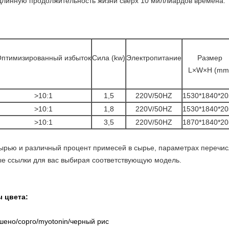
 длинную продолжительность жизни сверх 10 миллиардов времена.
птимизированный избыток
Сила (kw)
Электропитание
Размер
L×W×H (mm
>10:1
1,5
220V/50HZ
1530*1840*20
>10:1
1,8
220V/50HZ
1530*1840*20
>10:1
3,5
220V/50HZ
1870*1840*20
ырью и различный процент примесей в сырье, параметрах перечи
рые ссылки для вас выбирая соответствующую модель.
 цвета:
шено/сорго/myotonin/черный рис