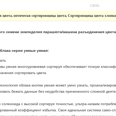
СИЛА:
я цвета
оптически сортировщица цвета
Сортировщица цвета хлопко
,
,
го семени земледелия парашюта/машина разъединения цвета
блака серии умные умная:
вать
ивы умная многоуровневая сортируя обеспечивает точную класси
ачения сортировать цвета.
ехнология облака кнопки умная может умно узнать, проанализиров
ировать бежать данные без неудобства причиненного сложной деят
 соленоида с высокой сортируя точностью, ультра-низким потребл
ированный коэффициент избытка. Своя идеальная система само-сп