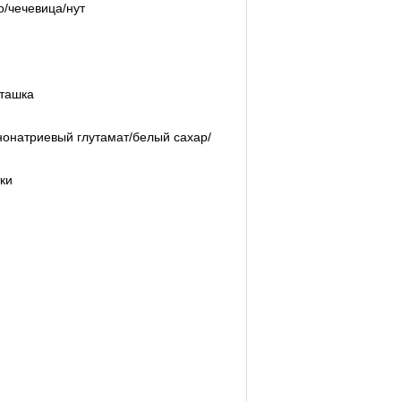
/чечевица/нут
сташка
онатриевый глутамат/белый сахар/
ки