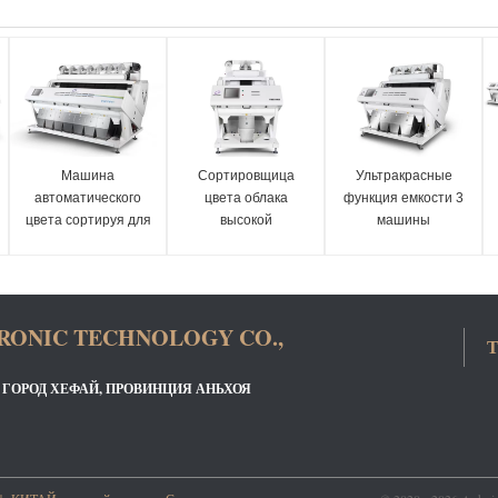
Машина
Сортировщица
Ультракрасные
автоматического
цвета облака
функция емкости 3
цвета сортируя для
высокой
машины
семян арбуза/
эффективности
сортировщицы
красного семени
ультракрасная для
цвета семени перца
дыни
сортировать
большие умная
семена сезама
RONIC TECHNOLOGY CO.,
Т
, ГОРОД ХЕФАЙ, ПРОВИНЦИЯ АНЬХОЯ