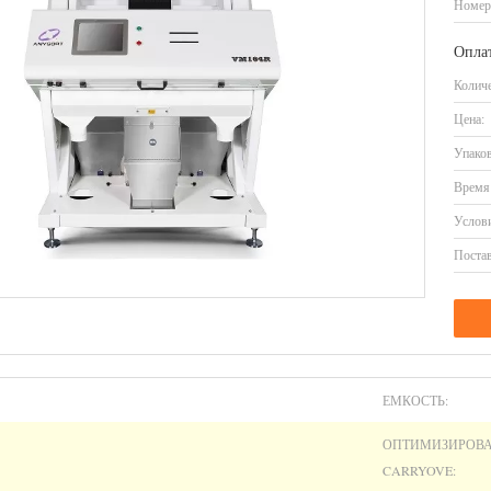
Номер
Оплат
Количе
Цена:
Упаков
Время 
Услови
Постав
ЕМКОСТЬ:
ОПТИМИЗИРОВ
CARRYOVE: