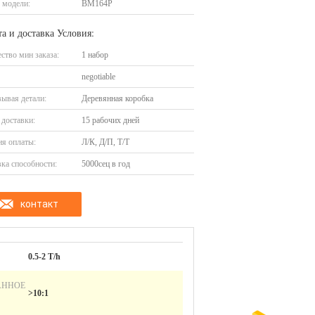
 модели:
ВМ164Р
а и доставка Условия:
ство мин заказа:
1 набор
negotiable
ывая детали:
Деревянная коробка
доставки:
15 рабочих дней
я оплаты:
Л/К, Д/П, Т/Т
ка способности:
5000сец в год
контакт
0.5-2 T/h
АННОЕ
>10:1