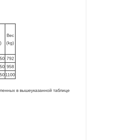
Вес
)
(kg)
50
792
50
958
50
1100
сленных в вышеуказанной таблице