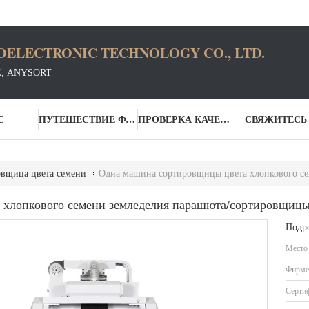
OELECTRONIC TECHNOLOGY CO., LTD.
Е, ANYSORT
С
ПУТЕШЕСТВИЕ ФАБРИКИ
ПРОВЕРКА КАЧЕСТВА
СВЯЖИТЕСЬ
вщица цвета семени
Одна машина сортировщицы цвета хлопкового семен
хлопкового семени земледелия парашюта/сортировщицы
Подр
Место
Фирме
Серти