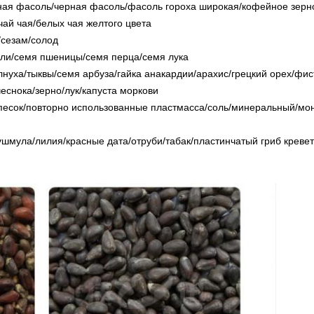
ная фасоль/черная фасоль/фасоль гороха широкая/кофейное зерно
ай чая/белых чая желтого цвета
/сезам/солод
ли/семя пшеницы/семя перца/семя лука
нуха/тыквы/семя арбуза/гайка анакардии/арахис/грецкий орех/фи
еснока/зерно/лук/капуста моркови
есок/повторно использованные пластмасса/соль/минеральный/мон
шмула/лилия/красные дата/отруби/табак/пластинчатый гриб кревет