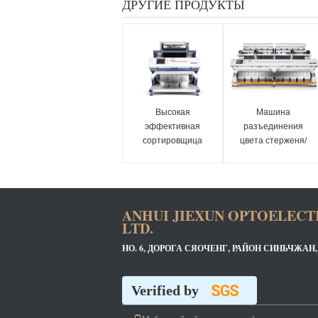
ДРУГИЕ ПРОДУКТЫ
Высокая
Машина
эффективная
разъединения
сортировщица
цвета стерженя/
цвета семени
мозоли/семени с
пшеницы, аграрный
высокой сортируя
цвет сортируя
точностью
оборудование
ANHUI JIEXUN OPTOELECT
LTD.
НО. 6, ДОРОГА СЯОЧЕНГ, РАЙОН СИНЬЧЖАН
Verified by