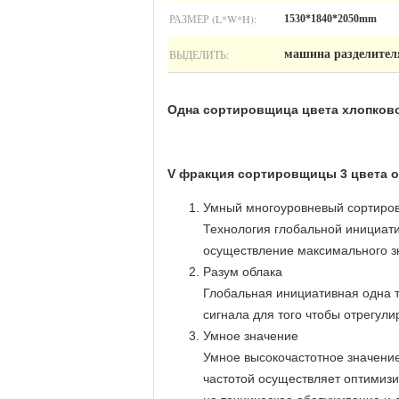
РАЗМЕР (L*W*H):
1530*1840*2050mm
ВЫДЕЛИТЬ:
машина разделител
Одна сортировщица цвета хлопково
V фракция сортировщицы 3 цвета о
Умный многоуровневый сортиро
Технология глобальной инициат
осуществление максимального зн
Разум облака
Глобальная инициативная одна т
сигнала для того чтобы отрегул
Умное значение
Умное высокочастотное значение
частотой осуществляет оптимиз