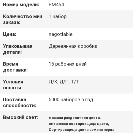
КАЧЕСТВА
Номер модели:
ВМ464
Количество мин
1 набор
СВЯЖИТЕСЬ
заказа:
МЫ
Цена:
negotiable
Упаковывая
Деревянная коробка
НОВОСТИ
детали:
Время
15 рабочих дней
СПРОСИТЕ
доставки:
ЦИТАТУ
Условия
Л/К, Д/П, Т/Т
оплаты:
КАРТА
Поставка
5000 наборов в год
способности:
САЙТА
Высокий свет:
,
машина разделителя цвета
,
оптически сортировщица цвета
PRIVACY
Сортировщица цвета семени перца