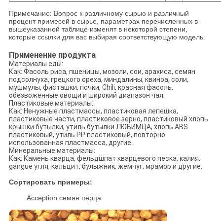
Примечание: Вопрос к различному сырью и различный
процент примесей в сырье, параметрах перечисленных в
вышеуказанной таблице изменят в некоторой степени,
которые ссылки для вас выбирая соответствующую модель.
Применение продукта
Материалы еды:
Как: Фасоль риса, пшеницы, мозоли, сои, арахиса, семян
подсолнуха, грецкого ореха, миндалины, квиноа, соли,
мушмулы, фисташки, почки, Chili, красная фасоль,
обезвоженные овощи и широкий диапазон чая.
Пластиковые материалы:
Как: Ненужные пластмассы, пластиковая лепешка,
пластиковые части, пластиковое зерно, пластиковый хлопь
крышки бутылки, утиль бутылки ЛЮБИМЦА, хлопь ABS
пластиковый, утиль PP пластиковый, повторно
использованная пластмасса, другие.
Минеральные материалы:
Как: Камень кварца, фельдшпат кварцевого песка, калия,
gangue угля, кальцит, булыжник, жемчуг, мрамор и другие.
Сортировать примеры:
Acception семян перца