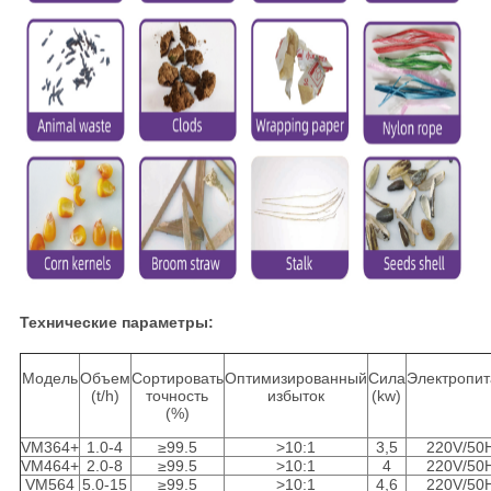
Технические параметры:
Модель
Объем
Сортировать
Оптимизированный
Сила
Электропи
(t/h)
точность
избыток
(kw)
(%)
VM364+
1.0-4
≥99.5
>10:1
3,5
220V/50
VM464+
2.0-8
≥99.5
>10:1
4
220V/50
VM564
5.0-15
≥99.5
>10:1
4,6
220V/50