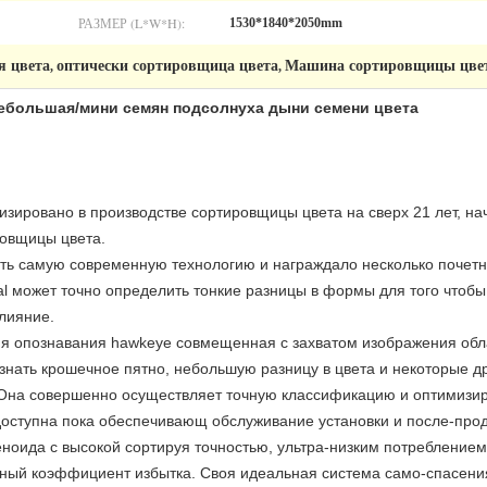
РАЗМЕР (L*W*H):
1530*1840*2050mm
я цвета
оптически сортировщица цвета
Машина сортировщицы цвет
,
,
ебольшая/мини семян подсолнуха дыни семени цвета
лизировано в производстве сортировщицы цвета на сверх 21 лет, на
ровщицы цвета.
ать самую современную технологию и награждало несколько почетн
nal может точно определить тонкие разницы в формы для того чтоб
лияние.
ия опознавания hawkeye совмещенная с захватом изображения обл
узнать крошечное пятно, небольшую разницу в цвета и некоторые 
. Она совершенно осуществляет точную классификацию и оптимизи
оступна пока обеспечивающ обслуживание установки и после-прода
ноида с высокой сортируя точностью, ультра-низким потреблением
ный коэффициент избытка. Своя идеальная система само-спасени