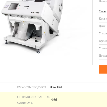
Номер
Оплат
Количе
Цена:
Упаков
Время 
Услови
Постав
ЕМКОСТЬ ПРОДУКТА:
0.5-2.0 t/h
ОПТИМИЗИРОВАННОЕ
>10:1
CARRYOVE: