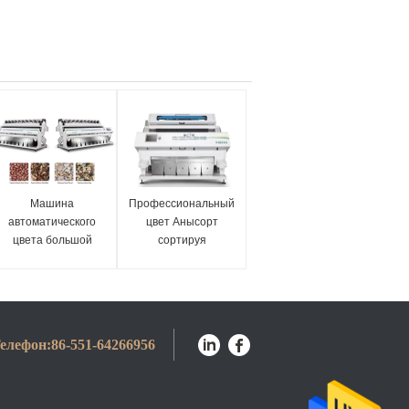
Машина
Профессиональный
автоматического
цвет Анысорт
цвета большой
сортируя
емкости сортируя
оборудование для
для пшеницы/
хлопьев/зерна/
зерна/гайки/семени/
семян/гаек
фасоли
елефон:
86-551-64266956