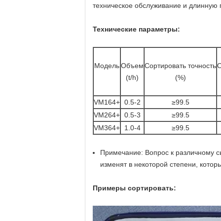
техническое обслуживание и длинную 
Технические параметры:
Модель
Объем
Сортировать точность
О
(t/h)
(%)
VM164+
0.5-2
≥99.5
VM264+
0.5-3
≥99.5
VM364+
1.0-4
≥99.5
Примечание: Вопрос к различному с
изменят в некоторой степени, кото
Примеры сортировать: