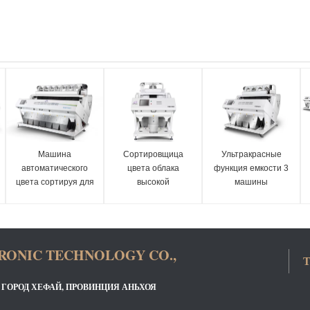
Машина
Сортировщица
Ультракрасные
автоматического
цвета облака
функция емкости 3
цвета сортируя для
высокой
машины
семян арбуза/
эффективности
сортировщицы
красного семени
ультракрасная для
цвета семени перца
дыни
сортировать
большие умная
семена сезама
RONIC TECHNOLOGY CO.,
Т
, ГОРОД ХЕФАЙ, ПРОВИНЦИЯ АНЬХОЯ