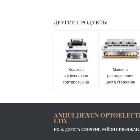
ДРУГИЕ ПРОДУКТЫ
Высокая
Машина
эффективная
разъединения
сортировщица
цвета стерженя/
цвета семени
мозоли/семени с
пшеницы, аграрный
высокой сортируя
цвет сортируя
точностью
оборудование
ANHUI JIEXUN OPTOELECT
LTD.
НО. 6, ДОРОГА СЯОЧЕНГ, РАЙОН СИНЬЧЖАН