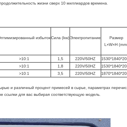
продолжительность жизни сверх 10 миллиардов времена.
птимизированный избыток
Сила (kw)
Электропитание
Размер
L×W×H (mm
>10:1
1,5
220V/50HZ
1530*1840*20
>10:1
1,8
220V/50HZ
1530*1840*20
>10:1
3,5
220V/50HZ
1870*1840*20
ырью и различный процент примесей в сырье, параметрах перечи
рые ссылки для вас выбирая соответствующую модель.