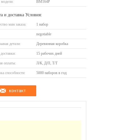
 модели:
ВМ164Р
а и доставка Условия:
ство мин заказа:
1 набор
negotiable
ывая детали:
Деревянная коробка
доставки:
15 рабочих дней
я оплаты:
Л/К, Д/П, Т/Т
ка способности:
5000 наборов в год
контакт