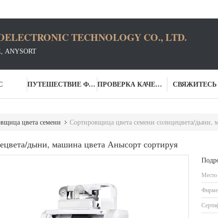
OELECTRONIC TECHNOLOGY CO., LTD.
Е, ANYSORT
С
ПУТЕШЕСТВИЕ ФАБРИКИ
ПРОВЕРКА КАЧЕСТВА
СВЯЖИТЕСЬ
вщица цвета семени
Сортировщица цвета семени солнцецвета/дыни, 
ецвета/дыни, машина цвета Анысорт сортируя
Подр
Место
Фирме
Серти