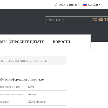
Спросите цитату
Russian
 МЫ
СПРОСИТЕ ЦИТАТУ
НОВОСТИ
машина цвета Анысорт сортируя
обная информация о продукте:
 происхождения:
Китай
нное наименование:
Anysort
фикация:
CE Certification