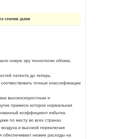
а семени дыни
чало новую эру технологии облака,
остей патента до теперь.
ы соотвествовать точные классификации
ака высокоскоростным и
другие примеси которое нормальная
рованный коэффициент избытка.
жи по месту во всех странах.
 воздуха и высокой переключая
я обеспечивает низкие расходы на