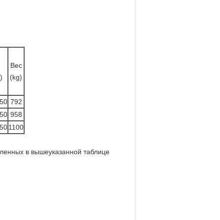
Вес
)
(kg)
50
792
50
958
50
1100
сленных в вышеуказанной таблице