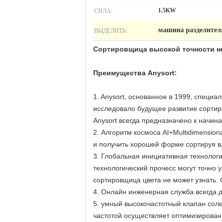
СИЛА:
1.5KW
ВЫДЕЛИТЬ:
машина разделител
Сортировщица высокой точности н
Преимущества Anysort:
1. Anysort, основанное в 1999, специа
исследовало будущее развитие сорти
Anysort всегда предназначено к начин
2. Алгоритм космоса AI+Multidimensio
и получить хорошей форме сортируя в
3. Глобальная инициативная технолог
технологический прочесс могут точно 
сортировщица цвета не может узнать
4. Онлайн инженерная служба всегда д
5. умный высокочастотный клапан соле
частотой осуществляет оптимизирован