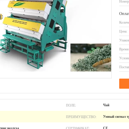
Номер
Оплат
Количе
Цена:
Упаков
Время 
Услови
Постав
ПОЛЕ:
Чай
ПРЕИМУЩЕСТВО:
Умный сигнал т
СЕРТИФИКАТ:
ение воздуха
CE