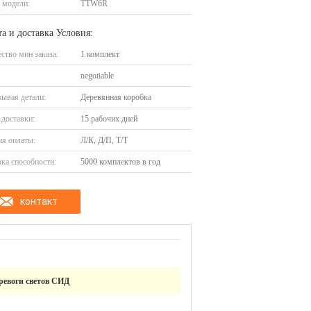
 модели:
TTW6R
а и доставка Условия:
ство мин заказа:
1 комплект
negotiable
ывая детали:
Деревянная коробка
доставки:
15 рабочих дней
я оплаты:
Л/К, Д/П, Т/Т
ка способности:
5000 комплектов в год
контакт
ревоги светов СИД