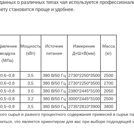
а данных о различных типах чая используется профессиона
ету становится проще и удобнее.
Давление
Мощность
Источник
Измерение
Масса
воздуха
(кВт)
питания
Д×Ш×В(мм)
(кг)
(МПа)
0,6~0,8
3,5
380 В/50 Гц
2730*2250*3500
2500
0,6~0,8
3,5
380 В/50 Гц
2730*2250*3500
2700
0,5~0,8
3.0
380 В/50 Гц
2380*2445*3100
2050
0,5~0,8
3.2
380 В/50 Гц
3000*2445*3100
2500
0,5~0,8
3,5
380 В/50 Гц
2735*2810*3900
3800
ного сырья и разного процентного содержания примесей в сырье п
ниться, что является ориентиром для вас при выборе подходящей 