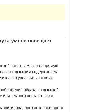
духа умное освещает
ровкой частоты может напрямую
ету чая с высоким содержанием
ачительно увеличить часовую
изображение облака на высокой
 или темного цвета от чая и
уманизированного интерактивного