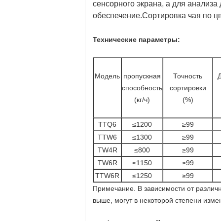
сенсорного экрана, а для анализ
обеспечение.Сортировка чая по цв
Технические параметры:
Модель
пропускная
Точность
способность
сортировки
(кг/ч)
(%)
TTQ6
≤1200
≥99
TTW6
≤1300
≥99
TW4R
≤800
≥99
TW6R
≤1150
≥99
TTW6R
≤1250
≥99
Примечание. В зависимости от различ
выше, могут в некоторой степени изме