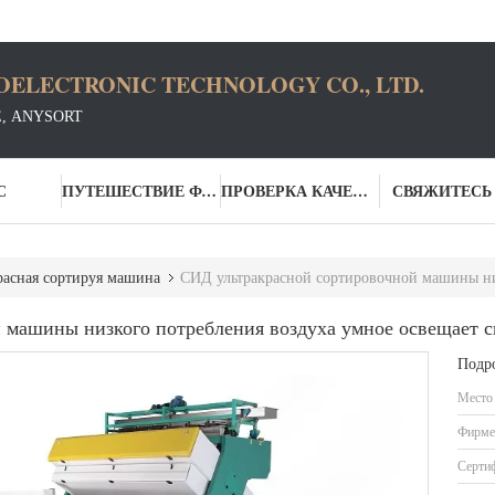
OELECTRONIC TECHNOLOGY CO., LTD.
Е, ANYSORT
С
ПУТЕШЕСТВИЕ ФАБРИКИ
ПРОВЕРКА КАЧЕСТВА
СВЯЖИТЕСЬ
расная сортируя машина
СИД ультракрасной сортировочной машины низкого пот
 машины низкого потребления воздуха умное освещает с
Подр
Место
Фирме
Серти