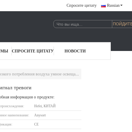
Спросите цитату
Russian
 МЫ
СПРОСИТЕ ЦИТАТУ
НОВОСТИ
ребления воздуха умное освещает сигнал тревоги
игнал тревоги
обная информация о продукте:
 происхождения:
Hefei, КИТАЙ
нное наименование:
Anysort
фикация:
CE