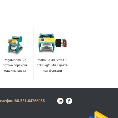
Регулирование
Машина 380V/50HZ
потока сортируя
1300kg/h Multi цвета
машины цвета
чая функции
черного чая чая
сортируя
Puer зеленого чая
умное
елефон:
86-551-64266956