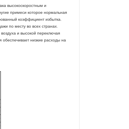
ака высокоскоростным и
другие примеси которое нормальная
рованный коэффициент избытка.
жи по месту во всех странах.
 воздуха и высокой переключая
я обеспечивает низкие расходы на
0
0
0
0