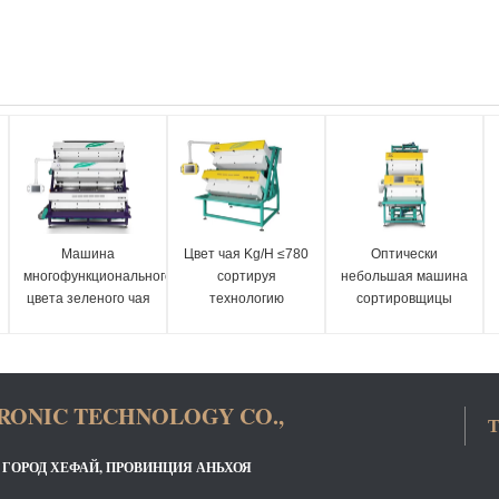
Машина
Цвет чая Kg/H ≤780
Оптически
многофункционального
сортируя
небольшая машина
цвета зеленого чая
технологию
сортировщицы
земледелия
опознавания
цвета чая с
черного сортируя
Hawkeye
датчиками
оборудования
изображения
точности
RONIC TECHNOLOGY CO.,
Т
, ГОРОД ХЕФАЙ, ПРОВИНЦИЯ АНЬХОЯ