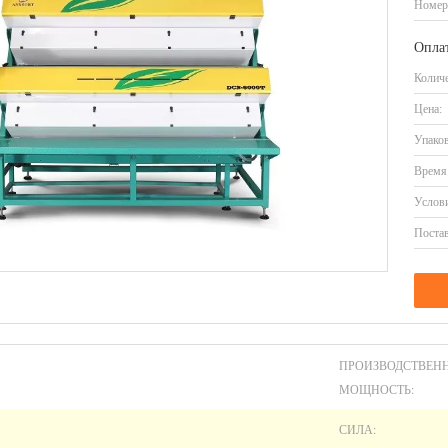
Номер
Оплат
Количе
Цена:
Упаков
Время 
Услови
Постав
ПРОИЗВОДСТВЕН
МОЩНОСТЬ:
СИЛА: