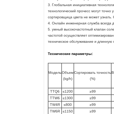
3. Глобальная инициативная технолог
технологический прочесс могут точно 
сортировщица цвета не может узнать
4. Онлайн инженерная служба всегда д
5. умный высокочастотный клапан соле
частотой осуществляет оптимизирован
техническое обслуживание и длинную 
Технические параметры:
Модель
Объем
Сортировать точность
В
(kg/h)
(%)
TTQ6
≤1200
≥99
TTW6
≤1300
≥99
TW4R
≤800
≥99
TW6R
≤1150
≥99