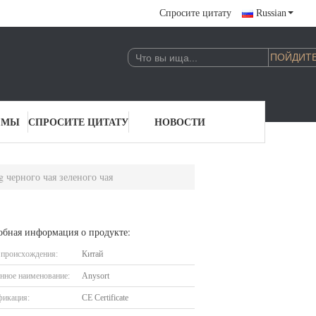
Спросите цитату
Russian
 МЫ
СПРОСИТЕ ЦИТАТУ
НОВОСТИ
 черного чая зеленого чая
обная информация о продукте:
 происхождения:
Китай
нное наименование:
Anysort
фикация:
CE Certificate