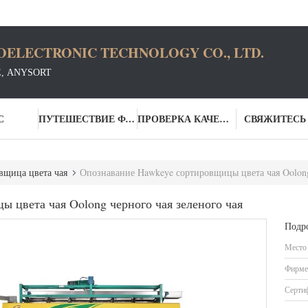
OELECTRONIC TECHNOLOGY CO., LTD.
Е, ANYSORT
С
ПУТЕШЕСТВИЕ ФАБРИКИ
ПРОВЕРКА КАЧЕСТВА
СВЯЖИТЕСЬ
вщица цвета чая
Опознавание Hawkeye сортировщицы цвета чая Oolong
 цвета чая Oolong черного чая зеленого чая
Подр
Место
Фирме
Серти