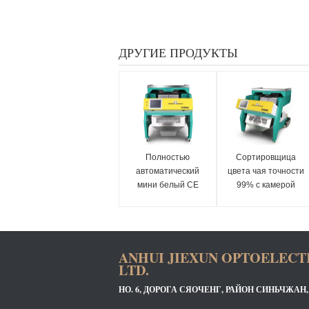
ДРУГИЕ ПРОДУКТЫ
Полностью
Сортировщица
автоматический
цвета чая точности
мини белый CE
99% с камерой
сортируя машины
опознавания
цвета чая одобрил
Hawkeye
ANHUI JIEXUN OPTOELECT
LTD.
НО. 6, ДОРОГА СЯОЧЕНГ, РАЙОН СИНЬЧЖАН