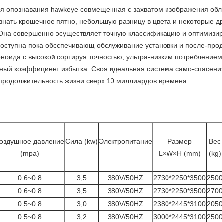
ия опознавания hawkeye совмещенная с захватом изображения обл
узнать крошечное пятно, небольшую разницу в цвета и некоторые 
. Она совершенно осуществляет точную классификацию и оптимизи
оступна пока обеспечивающ обслуживание установки и после-прода
ноида с высокой сортируя точностью, ультра-низким потреблением
ный коэффициент избытка. Своя идеальная система само-спасени
продолжительность жизни сверх 10 миллиардов времена.
оздушное давление
Сила (kw)
Электропитание
Размер
Вес
(mpa)
L×W×H (mm)
(kg)
0.6~0.8
3,5
380V/50HZ
2730*2250*3500
250
0.6~0.8
3,5
380V/50HZ
2730*2250*3500
270
0.5~0.8
3,0
380V/50HZ
2380*2445*3100
205
0.5~0.8
3,2
380V/50HZ
3000*2445*3100
250