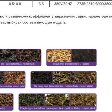
0.5~0.8
3,5
380V/50HZ
2735*2810*3900
380
рью и различному коэффициенту загрязнения сырья, параметрам 
я вас выбирая соответствующую модель.