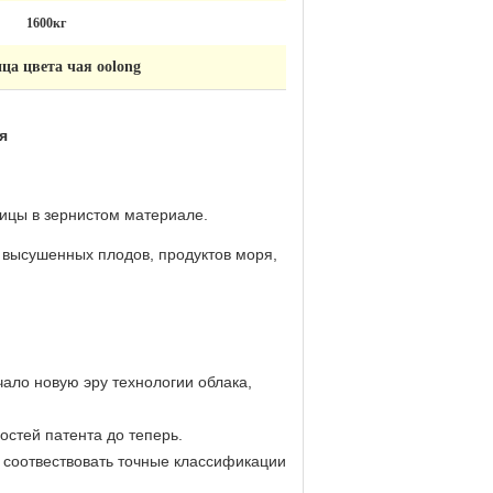
1600кг
ца цвета чая oolong
я
тицы в зернистом материале.
, высушенных плодов, продуктов моря,
чало новую эру технологии облака,
остей патента до теперь.
ы соотвествовать точные классификации