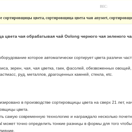
ВЕС:
ye сортировщицы цвета
сортировщица цвета чая anysort
сортировщи
,
,
 цвета чая обрабатывая чай Oolong черного чая зеленого ча
оборудование которое автоматически сортирует цвета различн час
риса, зерен, чая, чая цветка, гаек, фасолей, обезвоженных овощей
стмасс, руд, металлов, драгоценных камней, стекла, etc.
лизировано в производстве сортировщицы цвета на сверх 21 лет, на
ровщицы цвета.
ать самую современную технологию и награждало несколько почетн
nal может точно определить тонкие разницы в формы для того чтоб
лияние.