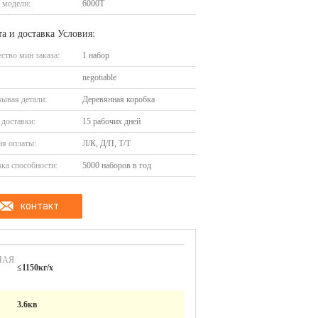
 модели:
6000Т
а и доставка Условия:
ство мин заказа:
1 набор
negotiable
ывая детали:
Деревянная коробка
доставки:
15 рабочих дней
я оплаты:
Л/К, Д/П, Т/Т
ка способности:
5000 наборов в год
контакт
НАЯ
≤1150кг/х
3.6кв