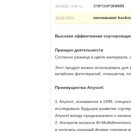
РАЗМЕР (Л*В*Х):
2730*2110*2830ММ
ВЫДЕЛИТЬ:
опознавание hawke
Высокая эффективная сортировщица
Принцип деятельности
Согласно разнице в цвете материала, 
Этот продукт можно использовать для 
китайских фитотерапий, планшетов, пла
Преимущества Anysort:
1. Anysort, основанное в 1999, специа
исследовало будущее развитие сорти
Anysort всегда предназначено к начин
2. Алгоритм космоса AI+Multidimensio
и получить хорошей форме сортируя в