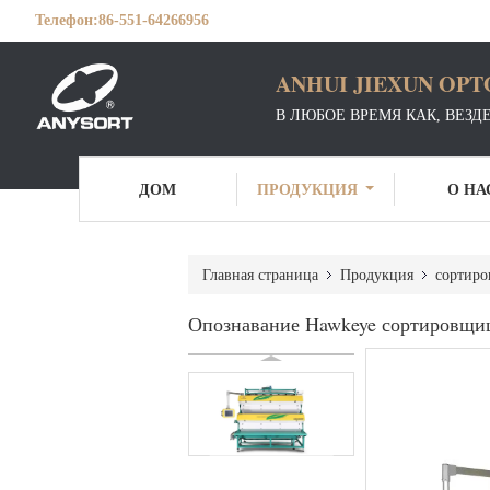
Телефон:
86-551-64266956
ANHUI JIEXUN OPT
В ЛЮБОЕ ВРЕМЯ КАК, ВЕЗД
ДОМ
ПРОДУКЦИЯ
О НА
Главная страница
Продукция
сортиро
Опознавание Hawkeye сортировщицы