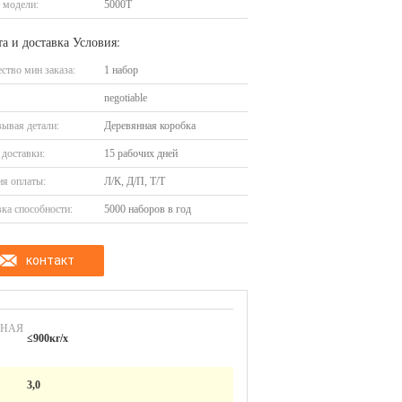
 модели:
5000Т
а и доставка Условия:
ство мин заказа:
1 набор
negotiable
ывая детали:
Деревянная коробка
доставки:
15 рабочих дней
я оплаты:
Л/К, Д/П, Т/Т
ка способности:
5000 наборов в год
контакт
ННАЯ
≤900кг/х
3,0