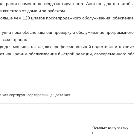
а, растя совместно» всегда мотирует штат Анысорт для того чтобы
 клиентов от дома и за рубежом.
 больше чем 120 штатов послепродажного обслуживания, обеспеч
тупна пока обеспечивающ проверку и обслуживание программного
 всех странах.
да для машины так же, как профессиональной подготовки и технич
жает наш режим обслуживания быстрой реакции, своевременного об
,
 чая сортируя
сортировщица цвета чая
Оставьте вашу заявку