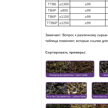
ТТВ6
≤1300
≥99
ТВ4Р
≤800
≥99
ТВ6Р
≤1150
≥99
ТТВ6Р
≤1250
≥99
Замечает: Вопрос к различному сырью
таблица поменяет, которые ссылки дл
Сортировать примеры: