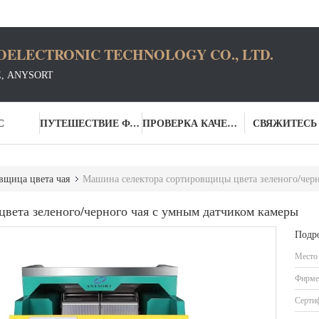
OELECTRONIC TECHNOLOGY CO., LTD.
Е, ANYSORT
С
ПУТЕШЕСТВИЕ ФАБРИКИ
ПРОВЕРКА КАЧЕСТВА
СВЯЖИТЕСЬ
вщица цвета чая
Машина селектора сортировщицы цвета зеленого/черн
вета зеленого/черного чая с умным датчиком камеры
Подр
Место
Фирме
Серти