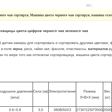
ВЕС:
ого чая сортируя
Машина цвета черного чая сортируя
машина селе
,
,
овщицы цвета цифров черного чая зеленого чая
 датчик камеры для сортировать и сортировать другими цветами,
 в поле
зерна,
риса, гайки чая, фасоли, пластмассы,
материалов
р
ан по мере того как оптически сортировщица, машина цвета сортир
оздушное давление
Сила (кв)
Электропитание
Размер
Вес
(мпа)
Л×В×Х (мм)
(кг)
0.6~0.8
3,5
380В/50ХЗ
2730*2250*3500
2500