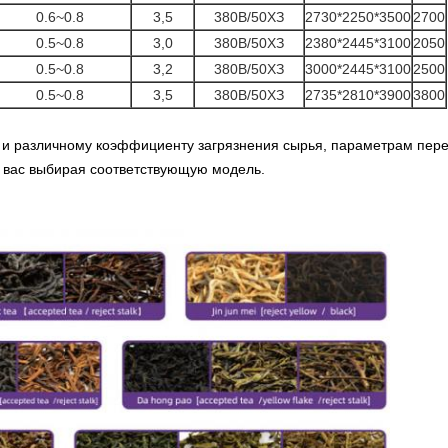
0.6~0.8
3,5
380В/50ХЗ
2730*2250*3500
2700
0.5~0.8
3,0
380В/50ХЗ
2380*2445*3100
2050
0.5~0.8
3,2
380В/50ХЗ
3000*2445*3100
2500
0.5~0.8
3,5
380В/50ХЗ
2735*2810*3900
3800
 и различному коэффициенту загрязнения сырья, параметрам пер
я вас выбирая соответствующую модель.