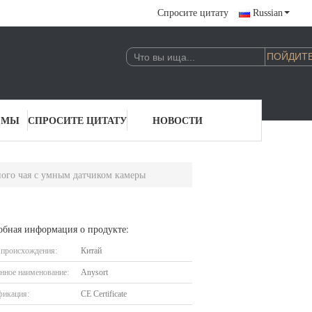
Спросите цитату
Russian
 МЫ
СПРОСИТЕ ЦИТАТУ
НОВОСТИ
ого чая с умным датчиком камеры
обная информация о продукте:
 происхождения:
Китай
нное наименование:
Anysort
фикация:
CE Certificate