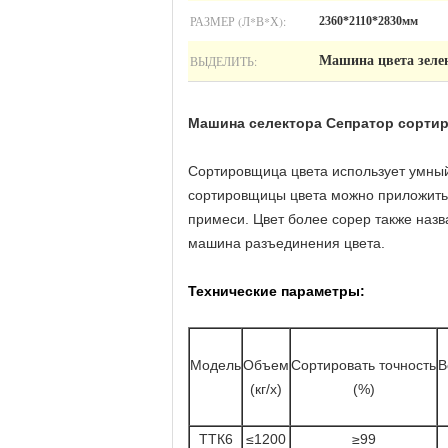
РАЗМЕР (Л*В*Х):
2360*2110*2830мм
ВЫДЕЛИТЬ:
Машина цвета зелен
Машина селектора Сепратор сортир
Сортировщица цвета использует умный
сортировщицы цвета можно приложить
примеси.
Цвет более сорер также назв
машина разъединения цвета.
Технические параметры:
Модель
Объем
Сортировать точность
В
(кг/х)
(%)
ТТК6
≤1200
≥99